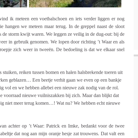
ind ik meteen een voetbalschoen en iets verder liggen er nog
die hangen we meteen maar terug. In de greppel naast de sloot
 de storm kwijt waren. We leggen ze veilig in de dug-out: bij de
eer in gebruik genomen. We lopen door richting ’t Waar en als
roepje zich weer in tweeën. De bedoeling is dat we elkaar snel
 stuiken, reiken tussen bomen en halen halsbrekende toeren uit
werken geblazen… Een beetje verhit gaan we even op een bankje
dig vol en we hebben allebei een nieuwe zak nodig van de rol.
de voorraad nieuwe vuilniszakken bij zich. Maar dan blijkt dat
opig niet meer terug komen…! Wat nu? We hebben echt nieuwe
 van achter op ’t Waar: Patrick en Imke, bedankt voor de twee
beltje dat nog aan mijn oranje hesje zat trouwens. Dat valt een