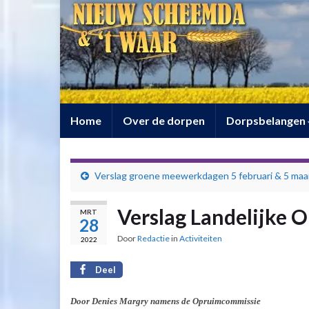
Home
Over de dorpen
Dorpsbelangen
Verslag groene meewerkdagen 5 februari & 5 maa
Verslag Landelijke 
MRT
28
Door
Redactie
in
Activiteiten
2022
Deel
Door Denies Margry namens de Opruimcommissie