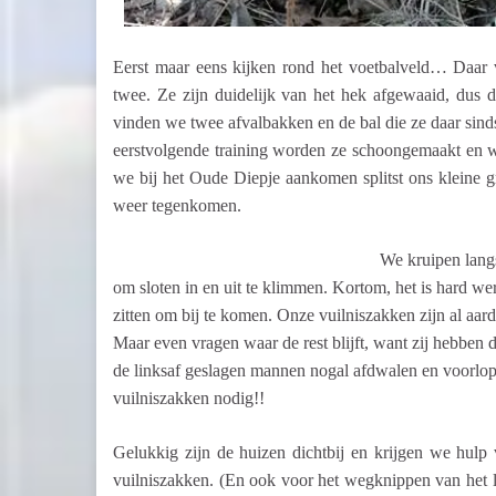
Eerst maar eens kijken rond het voetbalveld… Daar v
twee. Ze zijn duidelijk van het hek afgewaaid, dus 
vinden we twee afvalbakken en de bal die ze daar sinds
eerstvolgende training worden ze schoongemaakt en w
we bij het Oude Diepje aankomen splitst ons kleine g
weer tegenkomen.
We kruipen langs
om sloten in en uit te klimmen. Kortom, het is hard 
zitten om bij te komen. Onze vuilniszakken zijn al aar
Maar even vragen waar de rest blijft, want zij hebben 
de linksaf geslagen mannen nogal afdwalen en voorl
vuilniszakken nodig!!
Gelukkig zijn de huizen dichtbij en krijgen we hulp
vuilniszakken. (En ook voor het wegknippen van het la