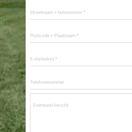
Straatnaam + huisnummer
*
Postcode + Plaatnaam
*
E-mailadres
*
Telefoonnummer
Eventueel bericht