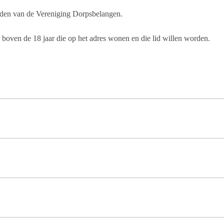
rden van de Vereniging Dorpsbelangen.
boven de 18 jaar die op het adres wonen en die lid willen worden.
Klik om marketing cookies te accepteren en
deze inhoud in te schakelen