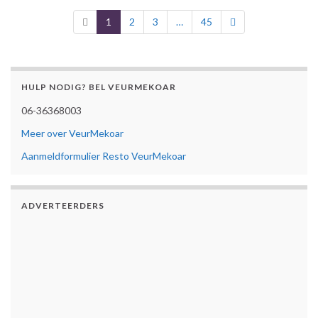
1
2
3
…
45
HULP NODIG? BEL VEURMEKOAR
06-36368003
Meer over VeurMekoar
Aanmeldformulier Resto VeurMekoar
ADVERTEERDERS