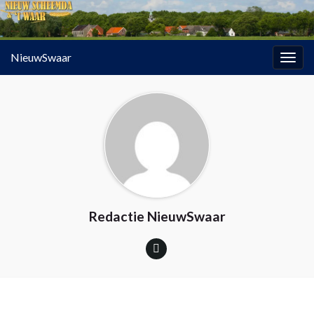
NieuwSwaar
Togg
navig
Redactie NieuwSwaar