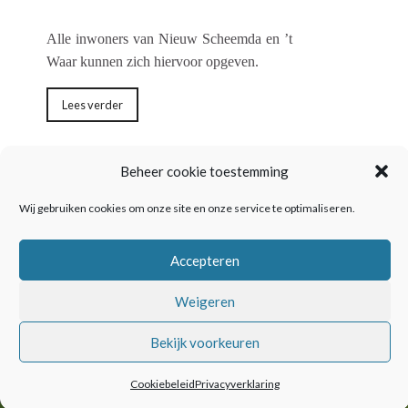
Alle inwoners van Nieuw Scheemda en ’t
Waar kunnen zich hiervoor opgeven.
Lees verder
Beheer cookie toestemming
1
2
…
7
Volgende →
Wij gebruiken cookies om onze site en onze service te optimaliseren.
Accepteren
Weigeren
Bekijk voorkeuren
©2024 NieuwSwaar |
Privacyverklaring
|
Cookiebeleid (EU)
|
Contact
.
Cookiebeleid
Privacyverklaring