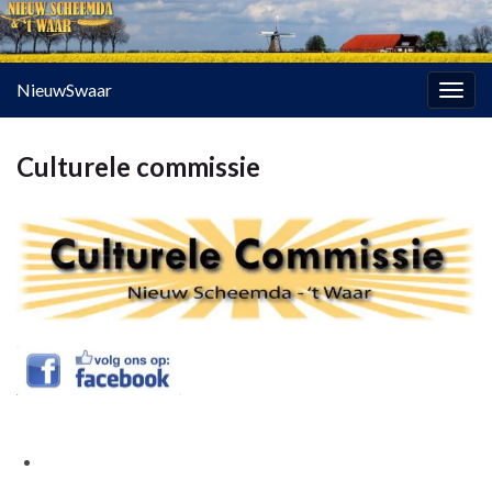
NieuwSwaar
Togg
navig
Culturele commissie