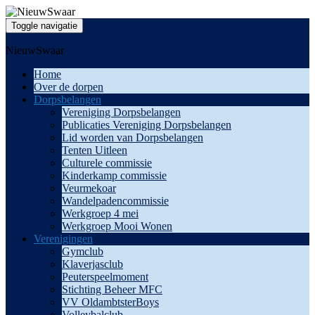
Toggle navigatie
NieuwSwaar
Home
Over de dorpen
Dorpsbelangen
Vereniging Dorpsbelangen
Publicaties Vereniging Dorpsbelangen
Lid worden van Dorpsbelangen
Tenten Uitleen
Culturele commissie
Kinderkamp commissie
Veurmekoar
Wandelpadencommissie
Werkgroep 4 mei
Werkgroep Mooi Wonen
Verenigingen
Gymclub
Klaverjasclub
Peuterspeelmoment
Stichting Beheer MFC
VV OldambtsterBoys
Volleybalclub