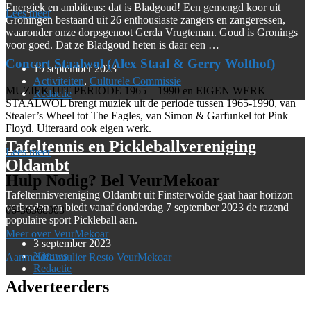
Energiek en ambitieus: dat is Bladgoud! Een gemengd koor uit
Lees meer
Groningen bestaand uit 26 enthousiaste zangers en zangeressen,
waaronder onze dorpsgenoot Gerda Vrugteman. Goud is Gronings
voor goed. Dat ze Bladgoud heten is daar een …
Concert Staalwol (Alex Staal & Gerry Wolthof)
19 september 2023
Activiteiten
,
Culturele Commissie
MUZIEK UIT PERIODE 1965 – 1990 en EIGEN WERK
Redactie
STAALWOL brengt muziek uit de periode tussen 1965-1990, van
Stealer’s Wheel tot The Eagles, van Simon & Garfunkel tot Pink
Floyd. Uiteraard ook eigen werk.
Tafeltennis en Pickleballvereniging
Lees meer
Oldambt
Hulp Nodig? Bel VeurMekoar
Tafeltennisvereniging Oldambt uit Finsterwolde gaat haar horizon
verbreden en biedt vanaf donderdag 7 september 2023 de razend
06-36368003
populaire sport Pickleball aan.
Meer over VeurMekoar
3 september 2023
Nieuws
Aanmeldformulier Resto VeurMekoar
Redactie
Adverteerders