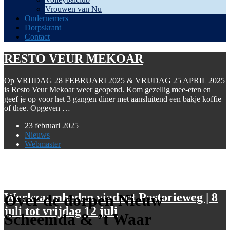
Vrouwen van Nu
Ondernemers
Dorpskrant
Contact
RESTO VEUR MEKOAR
Op VRIJDAG 28 FEBRUARI 2025 & VRIJDAG 25 APRIL 2025
is Resto Veur Mekoar weer geopend. Kom gezellig mee-eten en
geef je op voor het 3 gangen diner met aansluitend een bakje koffie
of thee. Opgeven …
23 februari 2025
Nieuws
Webmaster
Werkzaamheden viaduct Pastorieweg | 8
Over de dorpen Nieuw
juli tot vrijdag 12 juli
Scheemda & ’t Waar