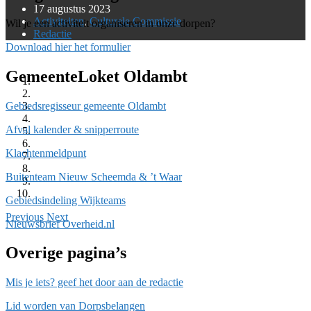
17 augustus 2023
Activiteiten
,
Culturele Commissie
Wil je een activiteit organiseren in onze dorpen?
Redactie
Download hier het formulier
GemeenteLoket Oldambt
Gebiedsregisseur gemeente Oldambt
Afval kalender & snipperroute
Klachtenmeldpunt
Buitenteam Nieuw Scheemda & ’t Waar
Gebiedsindeling Wijkteams
Previous
Next
Nieuwsbrief Overheid.nl
Overige pagina’s
Mis je iets? geef het door aan de redactie
Lid worden van Dorpsbelangen