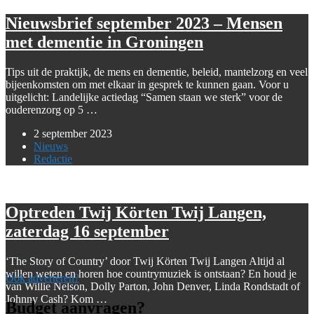
Nieuwsbrief september 2023 – Mensen
met dementie in Groningen
Tips uit de praktijk, de mens en dementie, beleid, mantelzorg en veel
bijeenkomsten om met elkaar in gesprek te kunnen gaan. Voor u
uitgelicht: Landelijke actiedag “Samen staan we sterk” voor de
ouderenzorg op 5 …
2 september 2023
Nieuws
Redactie
Optreden Twij Körten Twij Langen,
zaterdag 16 september
‘The Story of Country’ door Twij Körten Twij Langen Altijd al
willen weten en horen hoe countrymuziek is ontstaan? En houd je
Ook adverteren?
van Willie Nelson, Dolly Parton, John Denver, Linda Rondstadt of
Johnny Cash? Kom …
Budget aanvragen?