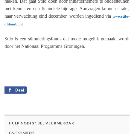
maken. Dat gaat Stilo doen door initiatiefnemers te ondersteunen
met kennis en een financiële bijdrage. Aanvragen kunnen straks,
naar verwachting eind december, worden ingediend via
www.stilo-
oldambt.nl
Stilo is een stimuleringsfonds dat mede mogelijk gemaakt wordt
door het Nationaal Programma Groningen.
Deel
HULP NODIG? BEL VEURMEKOAR
06-36368003