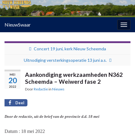
NieuwSwaar
Togg
navig
Concert 19 juni, kerk Nieuw Scheemda
Uitnodiging versterkingsoperatie 13 juni a.s.
Aankondiging werkzaamheden N362
MEI
20
Scheemda – Weiwerd fase 2
2022
Door
Redactie
in
Nieuws
Deel
Door de redactie, uit de brief van de provincie d.d. 18 mei
Datum : 18 mei 2022