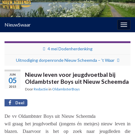
NieuwSwaar
Togg
navig
4 mei Dodenherdenking
Uitnodiging dorpenronde Nieuw Scheemda – ’t Waar
Nieuw leven voor jeugdvoetbal bij
JUN
05
Oldambtster Boys uit Nieuw Scheemda
2015
Door
Redactie
in
OldambsterBoys
Deel
De vv Oldambtster Boys uit Nieuw Scheemda
wil graag het jeugdvoetbal (jongens én meisjes)
nieuw leven in
blazen. Daarvoor is het op zoek naar jeugdleden die