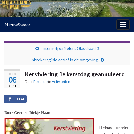
NieuwSwaar
Togg
navig
Internetperikelen: Glasdraad 3
Inbrekersgilde actief in de omgeving
Kerstviering 1e kerstdag geannuleerd
DEC
08
Door
Redactie
in
Activiteiten
2021
Deel
Door Geert en Dirkje Haan
Helaas moeten