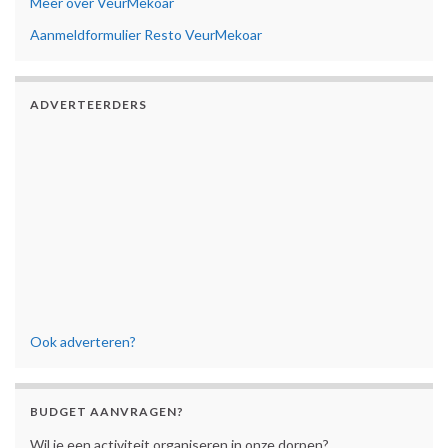
Meer over VeurMekoar
Aanmeldformulier Resto VeurMekoar
ADVERTEERDERS
Ook adverteren?
BUDGET AANVRAGEN?
Wil je een activiteit organiseren in onze dorpen?