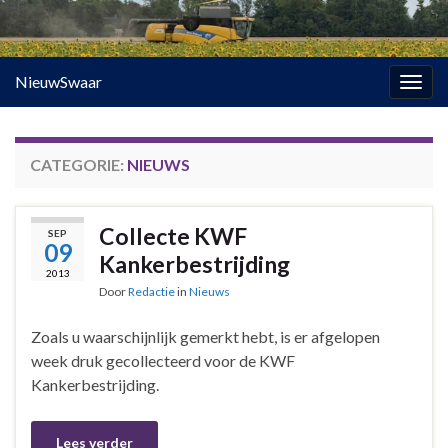
NieuwSwaar
Togg
navig
CATEGORIE:
NIEUWS
Collecte KWF
SEP
09
Kankerbestrijding
2013
Door
Redactie
in
Nieuws
Zoals u waarschijnlijk gemerkt hebt, is er afgelopen
week druk gecollecteerd voor de KWF
Kankerbestrijding.
Lees verder