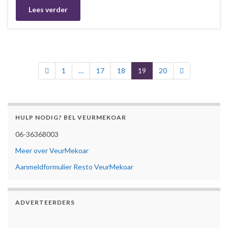
Lees verder
1
…
17
18
19
20
HULP NODIG? BEL VEURMEKOAR
06-36368003
Meer over VeurMekoar
Aanmeldformulier Resto VeurMekoar
ADVERTEERDERS