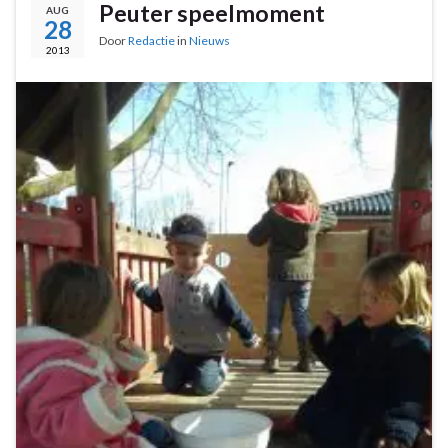
Peuter speelmoment
AUG
28
Door
Redactie
in
Nieuws
2013