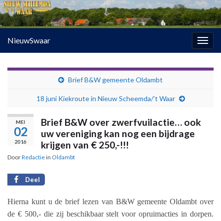
NieuwSwaar
Togg
navig
Brief B&W gemeente Oldambt
18 juni Kiekroute in Nieuw Scheemda/’t Waar
Brief B&W over zwerfvuilactie… ook
MEI
02
uw vereniging kan nog een bijdrage
2016
krijgen van € 250,-!!!
Door
Redactie
in
Oldambt
Deel
Hierna kunt u de brief lezen van B&W gemeente Oldambt over
de € 500,- die zij beschikbaar stelt voor opruimacties in dorpen.