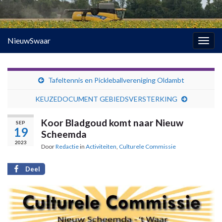
NieuwSwaar
Togg
navig
Tafeltennis en Pickleballvereniging Oldambt
KEUZEDOCUMENT GEBIEDSVERSTERKING
Koor Bladgoud komt naar Nieuw
SEP
19
Scheemda
2023
Door
Redactie
in
Activiteiten
,
Culturele Commissie
Deel