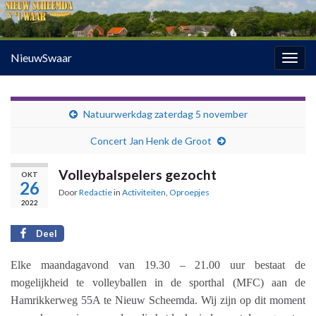
NieuwSwaar
Togg
navig
Natuurwerkdag zaterdag 5 november
Concert Jan Henk de Groot
Volleybalspelers gezocht
OKT
26
Door
Redactie
in
Activiteiten
,
Oproepjes
2022
Deel
Elke maandagavond van 19.30 – 21.00 uur bestaat de
mogelijkheid te volleyballen in de sporthal (MFC) aan de
Hamrikkerweg 55A te Nieuw Scheemda. Wij zijn op dit moment