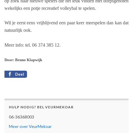
op zoek naar nieuwe spelers die het leuk vinden met dorpsgenoten
wekelijks een potje recreatief volleybal te spelen.
Wil je eerst eens vrijblijvend een paar keer meespelen dan kan dat
natuurlijk ook.
Meer info: tel. 06 374 385 12.
Door: Benno Klapwijk
Deel
HULP NODIG? BEL VEURMEKOAR
06-36368003
Meer over VeurMekoar