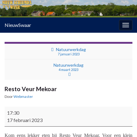
NieuwSwaar
Togg
navig
Natuurwerkdag
7 januari 2023
Natuurwerkdag
4 maart 2023
Resto Veur Mekoar
Door
Webmaster
Resto Veur Mekoar
17:30
17 februari 2023
Kom eens lekker eten bij Resto Veur Mekoar. Voor een klein