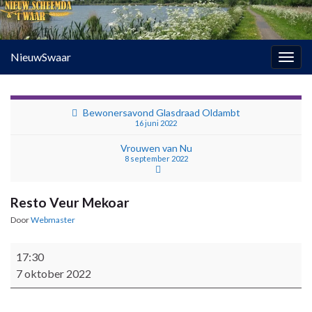
NieuwSwaar
Togg
navig
Bewonersavond Glasdraad Oldambt
16 juni 2022
Vrouwen van Nu
8 september 2022
Resto Veur Mekoar
Door
Webmaster
Resto Veur Mekoar
17:30
7 oktober 2022