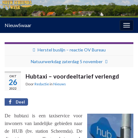
NieuwSwaar
Togg
navig
Herstel buslijn – reactie OV Bureau
Natuurwerkdag zaterdag 5 november
Hubtaxi – voordeeltarief verlengd
OKT
26
Door
Redactie
in
Nieuws
2022
Deel
De hubtaxi is een taxiservice voor
inwoners van landelijke gebieden naar
de HUB (bv. station Scheemda). De