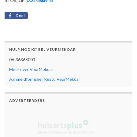
reizen; zie:
www.hubtaxi.nl
Deel
HULP NODIG? BEL VEURMEKOAR
06-36368003
Meer over VeurMekoar
Aanmeldformulier Resto VeurMekoar
ADVERTEERDERS