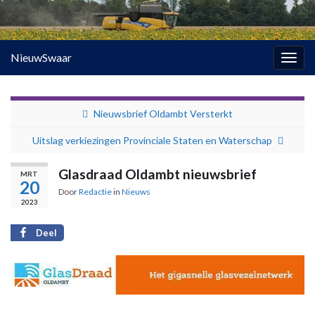
NieuwSwaar
Togg
navig
Nieuwsbrief Oldambt Versterkt
Uitslag verkiezingen Provinciale Staten en Waterschap
Glasdraad Oldambt nieuwsbrief
MRT
20
Door
Redactie
in
Nieuws
2023
Deel