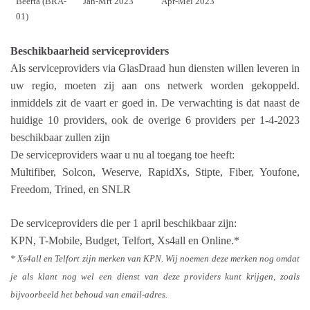
Beerta (BRA-
Jan-Mrt 2023
Apr-Mei 2023
01)
Beschikbaarheid serviceproviders
Als serviceproviders via GlasDraad hun diensten willen leveren in
uw regio, moeten zij aan ons netwerk worden gekoppeld.
inmiddels zit de vaart er goed in. De verwachting is dat naast de
huidige 10 providers, ook de overige 6 providers per 1-4-2023
beschikbaar zullen zijn
De serviceproviders waar u nu al toegang toe heeft:
Multifiber, Solcon, Weserve, RapidXs, Stipte, Fiber, Youfone,
Freedom, Trined, en SNLR
De serviceproviders die per 1 april beschikbaar zijn:
KPN, T-Mobile, Budget, Telfort, Xs4all en Online.*
* Xs4all en Telfort zijn merken van KPN. Wij noemen deze merken nog omdat
je als klant nog wel een dienst van deze providers kunt krijgen, zoals
bijvoorbeeld het behoud van email-adres.