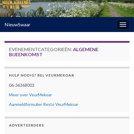
NieuwSwaar
Togg
navig
EVENEMENTCATEGORIEËN:
ALGEMENE
BIJEENKOMST
HULP NODIG? BEL VEURMEKOAR
06-36368003
Meer over VeurMekoar
Aanmeldformulier Resto VeurMekoar
ADVERTEERDERS