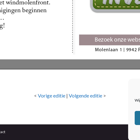
<
Vorige editie
|
Volgende editie
>
Wij
act