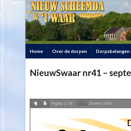
Home
Over de dorpen
Dorpsbelangen
NieuwSwaar nr41 – sept
Pagina
1
/
16
Zoomen
100%