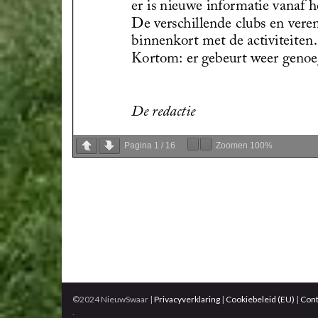
Pagina
1
/
16
Zoomen
100%
©2024 NieuwSwaar |
Privacyverklaring
|
Cookiebeleid (EU)
|
Cont
.