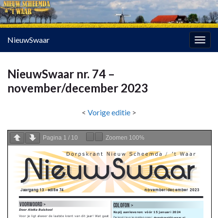
NieuwSwaar
Togg
navig
NieuwSwaar nr. 74 –
november/december 2023
<
Vorige editie
>
Pagina
1
/
10
Zoomen
100%