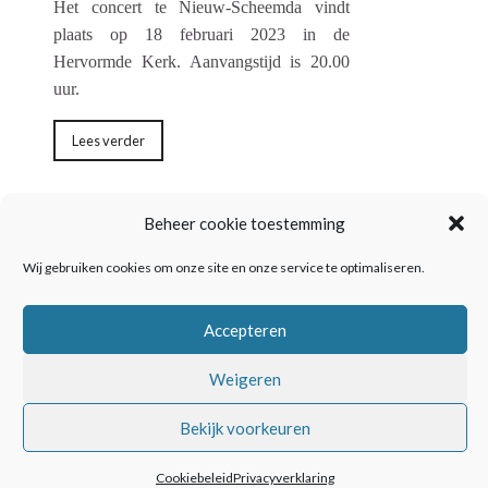
Het concert te Nieuw-Scheemda vindt
plaats op 18 februari 2023 in de
Hervormde Kerk. Aanvangstijd is 20.00
uur.
Lees verder
Beheer cookie toestemming
← Vorige
1
2
3
…
7
Volgende →
Wij gebruiken cookies om onze site en onze service te optimaliseren.
Accepteren
Weigeren
Bekijk voorkeuren
©2024 NieuwSwaar |
Privacyverklaring
|
Cookiebeleid (EU)
|
Contact
.
Cookiebeleid
Privacyverklaring