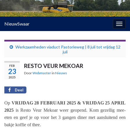
NieuwSwaar
Togg
navig
Werkzaamheden viaduct Pastorieweg | 8 juli tot vrijdag 12
juli
RESTO VEUR MEKOAR
FEB
23
Door
Webmaster
in
Nieuws
2025
Deel
Op
VRIJDAG 28 FEBRUARI 2025
&
VRIJDAG 25 APRIL
2025
is Resto Veur Mekoar weer geopend. Kom gezellig mee-
eten en geef je op voor het 3 gangen diner met aansluitend een
bakje koffie of thee.